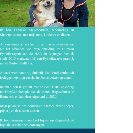
Ik ben Lenneke Meijer-Straub, woonachtig in
Sinderen samen met mijn man, kinderen en dieren.
Al van jongs af aan heb ik een passie voor dieren.
Na het afronden van mijn opleiding tot Humaan
Fysiotherapeut aan de HAN in Nijmegen ben ik
sinds 2015 werkzaam bij een Fysiotherapie praktijk
in het Duitse Stadtlohn.
Al snel werd voor mij duidelijk dat ik mij verder wil
toeleggen op mijn passie: het behandelen van dieren.
In 2018 ben ik gestart met de Post HBO opleiding
tot Dierfysiotherapie aan de Aeres Hogescholen te
Barneveld en heb deze afgerond in 2020.
Mijn passie is om honden en paarden weer soepel,
pijnvrij en fit te laten voelen.
Ik hoop u graag binnenkort bij mij op de praktijk of
bij u thuis te kunnen ontvangen.