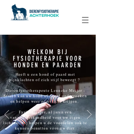
WELKOM BIJ
FYSIOTHERAPIE VOOR
HONDEN EN PAARDEN
Heeft u een hond of paard met
pijnklachten of zich stijf beweegt ?
Dierenfysiotherapeute Lenneke Meijer -
Straub kan uw hond of paard onderzoeken
en helpen weer pijnvrij te krijgen.
Fysiotherapie, al jaren een
vanzelfsprekendheid voor uw eigen
lichaam, wij helpen u de voordelen ook te
kunnen benutten voor uw dier.